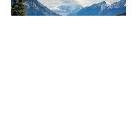
Gipfel im Rucksack: Warum ein bayerischer
Anhänger die schönste Erinnerung an deine
Bergtour ist