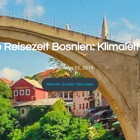
 Reisezeit Bosnien: Klimalei
September 22, 2019
Bosnien
,
Europa
,
Osteuropa