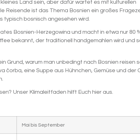
kleines Land sein, aber dafür wartet es mit kulturellen
ele Reisende ist das Thema Bosnien ein großes Fragez
ls typisch bosnisch angesehen wird.
Staates Bosnien-Herzegowina und macht in etwa nur 80
Kaffee bekannt, der traditionell handgemahlen wird und 
d ein Grund, warum man unbedingt nach Bosnien reisen so
va čorba, eine Suppe aus Hühnchen, Gemüse und der 
n.
en? Unser Klimaleitfaden hilft Euch hier aus.
Mai bis September