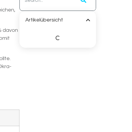
eichen,
Artikelübersicht
 % davon
somit
llte.
Okra-