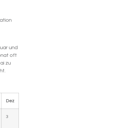
ation
nuar und
onat oft
ai zu
ht.
Dez
3