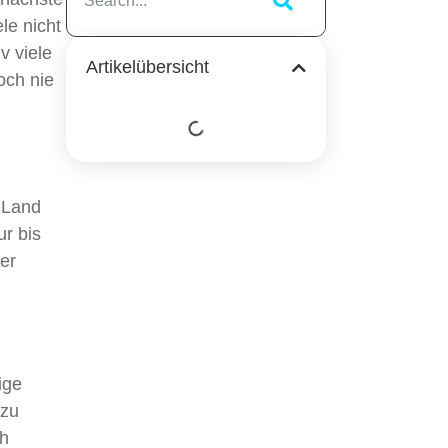
le nicht
v viele
Artikelübersicht
och nie
 Land
r bis
er
ige
 zu
ch