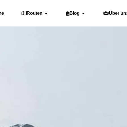
me
Routen
Blog
Über un