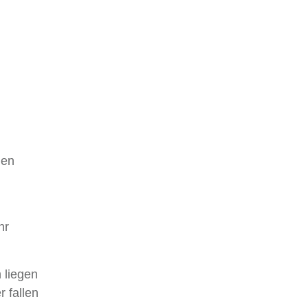
nen
hr
 liegen
r fallen