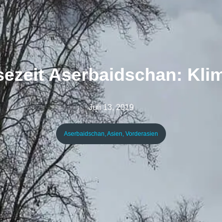
sezeit Aserbaidschan: Klim
Juli 13, 2019
Aserbaidschan
,
Asien
,
Vorderasien