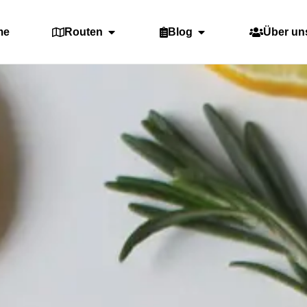
me
Routen
Blog
Über un