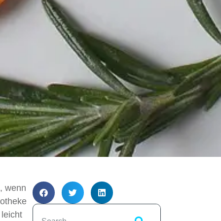
s, wenn
potheke
leicht