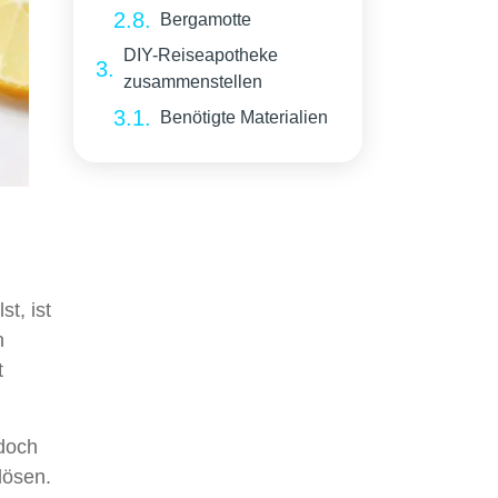
Bergamotte
DIY-Reiseapotheke
zusammenstellen
Benötigte Materialien
t, ist
n
t
edoch
lösen.