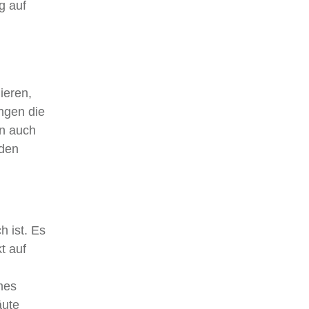
g auf
ieren,
ngen die
en auch
nden
h ist. Es
t auf
mes
äute