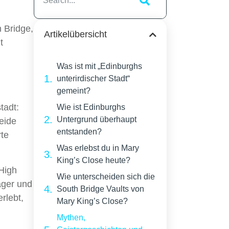
h Bridge,
Artikelübersicht
t
Was ist mit „Edinburghs
unterirdischer Stadt“
gemeint?
tadt:
Wie ist Edinburghs
Untergrund überhaupt
eide
entstanden?
rte
Was erlebst du in Mary
King’s Close heute?
 High
Wie unterscheiden sich die
ager und
South Bridge Vaults von
rlebt,
Mary King’s Close?
Mythen,