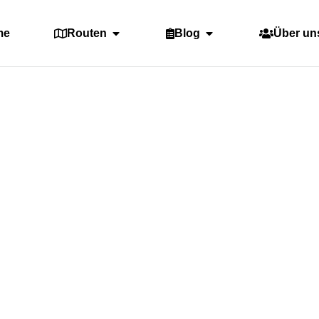
me
Routen
Blog
Über un