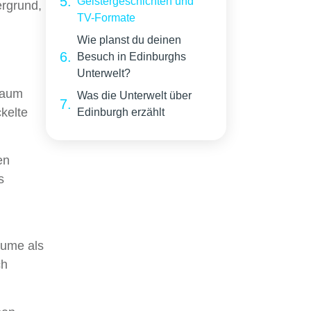
Geistergeschichten und
ergrund,
TV-Formate
Wie planst du deinen
Besuch in Edinburghs
Unterwelt?
kaum
Was die Unterwelt über
kelte
Edinburgh erzählt
en
s
äume als
ch