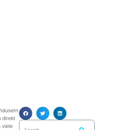
nhäusern
 direkt
 viele