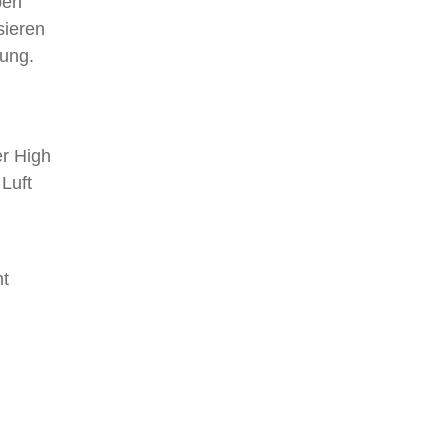
pen
sieren
lung.
er High
Luft
ht