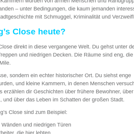
eien Kammern wurden von armen Menschen und Randgrup
t fanden – unter Bedingungen, die kaum jemanden interes
Stadtgeschichte mit Schmuggel, Kriminalität und Verzweif
g’s Close heute?
Close direkt in diese vergangene Welt. Du gehst unter d
n Treppen und niedrigen Decken. Die Räume sind eng, die 
Mile.
se, sondern ein echter historischer Ort. Du siehst enge
wurden, und kleine Kammern, in denen Menschen versuc
s erzählen dir Geschichten über frühere Bewohner, über
n, und über das Leben im Schatten der großen Stadt.
g’s Close sind zum Beispiel:
en Wänden und niedrigen Türen
eiter, die hier lebten