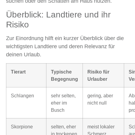
suchen oder den Schatten am Haus nutzen.
Überblick: Landtiere und ihr
Risiko
Zur Einordnung hilft ein kurzer Überblick über die
wichtigsten Landtiere und deren Relevanz für
deinen Urlaub.
Tierart
Typische
Risiko für
Si
Begegnung
Urlauber
Ve
Schlangen
sehr selten,
gering, aber
Ab
eher im
nicht null
hal
Busch
pr
Skorpione
selten, eher
meist lokaler
Sc
in trockenen
Schmerz
au