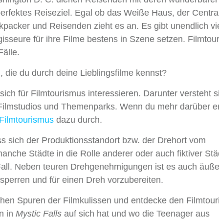
perfektes Reiseziel. Egal ob das Weiße Haus, der Centra
kpacker und Reisenden zieht es an. Es gibt unendlich vi
sseure für ihre Filme bestens in Szene setzen. Filmtou
Fälle.
 die du durch deine Lieblingsfilme kennst?
ch für Filmtourismus interessieren. Darunter versteht s
 Filmstudios und Themenparks. Wenn du mehr darüber e
Filmtourismus
dazu durch.
s sich der Produktionsstandort bzw. der Drehort vom
nche Städte in die Rolle anderer oder auch fiktiver Stä
r Fall. Neben teuren Drehgenehmigungen ist es auch äuße
 sperren und für einen Dreh vorzubereiten.
chen Spuren der Filmkulissen und entdecke den Filmtour
n in
Mystic Falls
auf sich hat und wo die Teenager aus