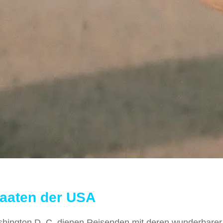
taaten der USA
shington D. C. dienen Reisenden mit deren wunderbarer