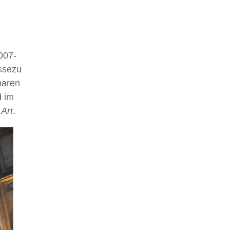
007-
assezu
baren
 im
Art
.