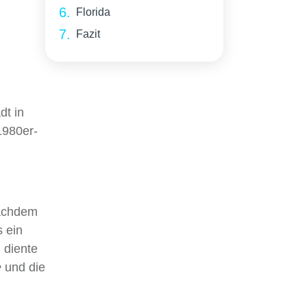
Florida
Fazit
dt in
980er-
Nachdem
s ein
m diente
e
und die