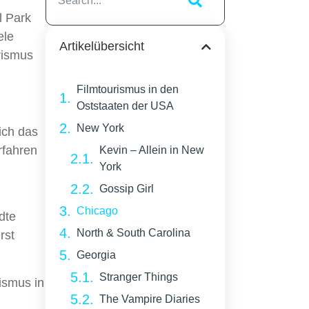
l Park
ele
Artikelübersicht
rismus
Filmtourismus in den
Oststaaten der USA
New York
ich das
rfahren
Kevin – Allein in New
York
Gossip Girl
Chicago
dte
North & South Carolina
rst
Georgia
Stranger Things
ismus in
The Vampire Diaries