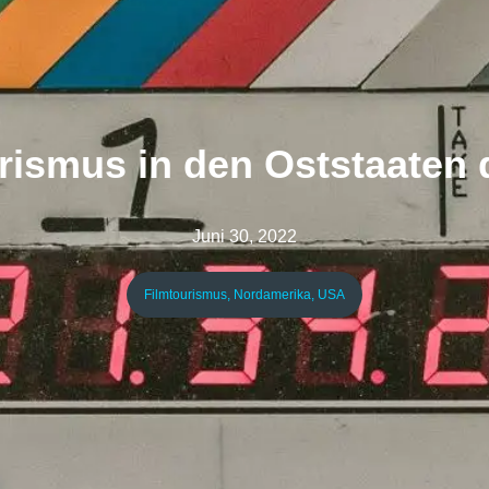
rismus in den Oststaaten
Juni 30, 2022
Filmtourismus
,
Nordamerika
,
USA