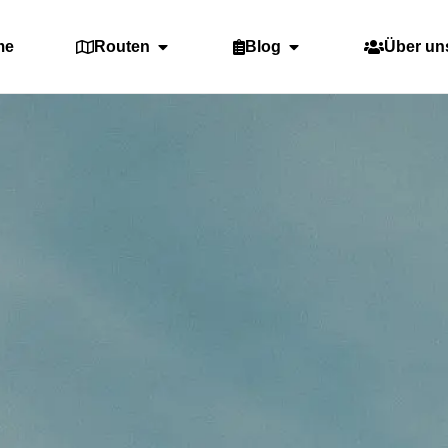
me
Routen
Blog
Über un