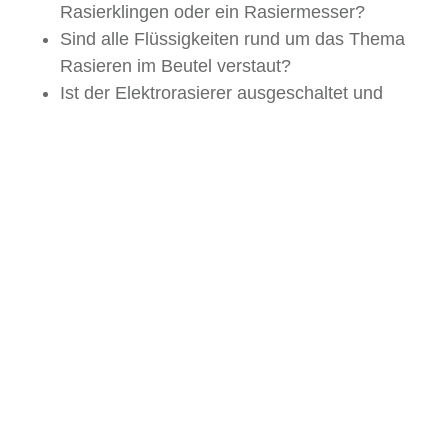
Rasierklingen oder ein Rasiermesser?
Sind alle Flüssigkeiten rund um das Thema
Rasieren im Beutel verstaut?
Ist der Elektrorasierer ausgeschaltet und
sinnvoll geschützt?
Ist der Kulturbeutel so gepackt, dass du ihn
bei der Sicherheitskontrolle schnell
herausnehmen kannst?
Hast du Zweifel bei einem Gegenstand, lohnt
sich ein kurzer Blick in die Handgepäck-
Regeln deiner Airline.
Kurz zusammengefasst: Was
solltest du dir merken?
Im Ergebnis heißt das: Elektrorasierer,
Einwegrasierer und die meisten Systemrasierer