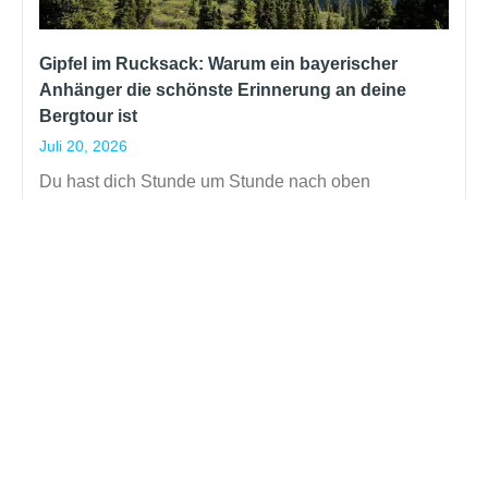
Gipfel im Rucksack: Warum ein bayerischer
Anhänger die schönste Erinnerung an deine
Bergtour ist
Juli 20, 2026
Du hast dich Stunde um Stunde nach oben
gearbeitet, der Wind zerrt am Rucksack, und dann
steht es vor dir: das Gipfelkreuz. Für viele Bergfans
ist dieser Moment der eigentliche Kern jeder Tour
kein Stempel im Reisepass, sondern ein Gefühl.
Read More »