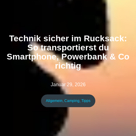
Technik sicher im Rucksack:
So transportierst du
Smartphone, Powerbank & Co
richtig
Januar 29, 2026
Allgemein
,
Camping
,
Tipps