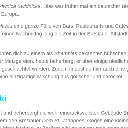
Piwnica Świdnicka
. Dies war früher mal ein deutscher Bie
z Europa.
ławiu
eine ganze Fülle von Bars, Restaurants und Café
inen Nachmittag lang die Zeit in der Breslauer Altstadt
ühren dich zu einem als
Shambles
bekannten hübschen
r Metzgereien, heute beherbergt er aber einige niedlich
ie geschlachtet wurden. Zudem findest du hier auch eine
eine einzigartige Mischung aus gotischer und barocker
ki
tadt und beherbergt die wohl eindrucksvollsten Gebäude B
derem den Breslauer
Dom St. Johannes
. Gegen eine klein