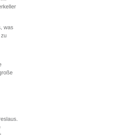
rkeller
s, was
 zu
e
 große
reslaus.
e