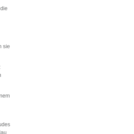
die
h sie
z
n
einem
äudes
lau