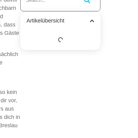
achbarn
nd
Artikelübersicht
h, dass
ls Gäste
sächlich
e
so kein
ir vor,
rs aus
 dich in
 Breslau