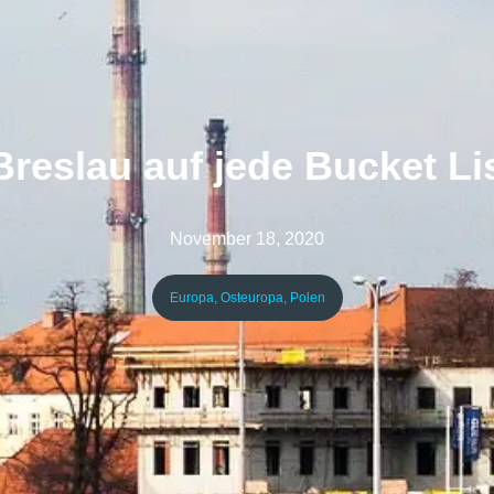
eslau auf jede Bucket Li
November 18, 2020
Europa
,
Osteuropa
,
Polen