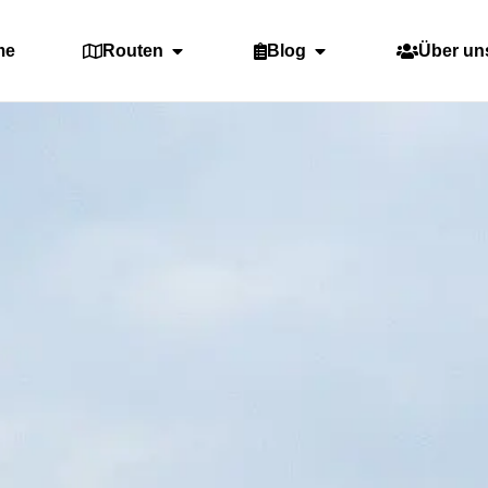
me
Routen
Blog
Über un