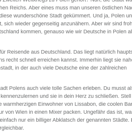
chen Reichs. Aber eines muss man unseren östlichen N
 diese wunderschöne Stadt gekümmert. Und ja, Polen u
, sich wieder gegenseitig anzunähern. Aber wir sind fro
eutschland kommen, genauso wie wir Deutsche in Polen a
 für Reisende aus Deutschland. Das liegt natürlich haupt
s recht schnell erreichen kannst. Immerhin liegt sie nah
tadt, in der auch viele Deutsche eine der zahlreichen
Stadt Polens auch viele tolle Sachen erleben. Du musst al
ennenzulernen und sie in dein Herz zu schließen. Stell d
die warmherzigen Einwohner von Lissabon, die coolen Ba
 von Wien in einen Mixer packen. Ungefähr das ist, was
 einfach nur ein billiger Abklatsch der genannten Städte.
rgleichbar.