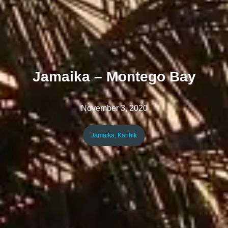
Jamaika – Montego Bay
November 3, 2020
Jamaika
,
Karibik