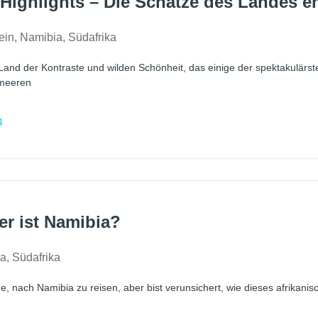
Highlights – Die Schätze des Landes e
ein
,
Namibia
,
Südafrika
 Land der Kontraste und wilden Schönheit, das einige der spektakulärs
meeren
4
er ist Namibia?
ia
,
Südafrika
, nach Namibia zu reisen, aber bist verunsichert, wie dieses afrikanisc