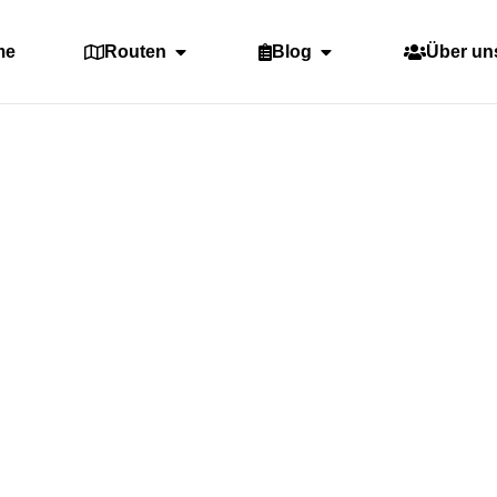
me
Routen
Blog
Über un
Kategorie: Namibia