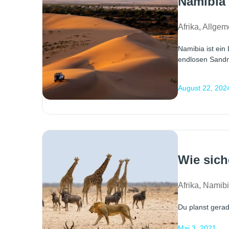
Namibia 
Afrika
,
Allgem
Namibia ist ein
endlosen Sand
August 22, 202
Wie sich
Afrika
,
Namib
Du planst gerade
Mai 3, 2021