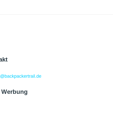
akt
o@backpackertrail.de
 Werbung
peration@backpackertrail.de