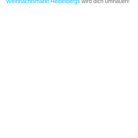
Weihnachtsmarkt Heidelbergs
wird dich umhauen!
Artikelübersicht
Ähnliche
Beiträge