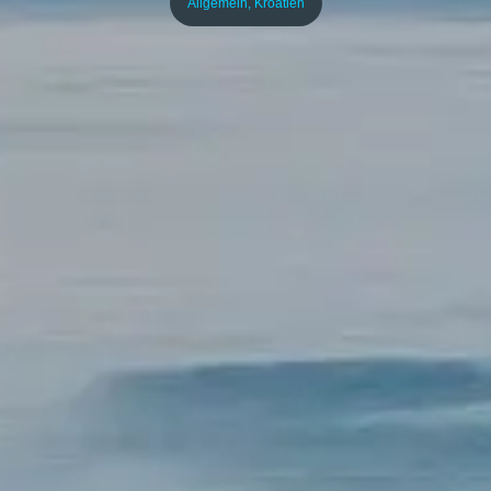
Allgemein
,
Kroatien