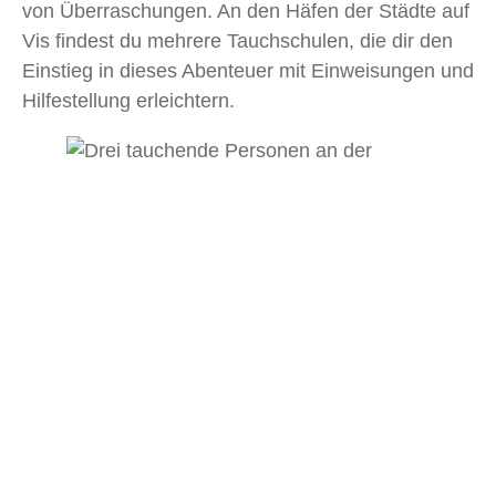
von Überraschungen. An den Häfen der Städte auf
Vis findest du mehrere Tauchschulen, die dir den
Einstieg in dieses Abenteuer mit Einweisungen und
Hilfestellung erleichtern.
Fazit
Vis hat um einiges mehr zu bieten als der erste
Blick verrät. Zweifellos kannst du hier Kroatien im
Kleinen erleben und dabei Kultur und Strandurlaub
verbinden. Die Idylle und Vielfalt Vis sind zwar
noch ein Geheimtipp, aber spätestens nach
„Mamma Mia 2“ und dank der Lage in einer der
beliebtesten Touri-Gegenden Dalmatiens zieht es