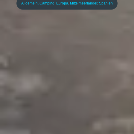
Allgemein
,
Camping
,
Europa
,
Mittelmeerländer
,
Spanien