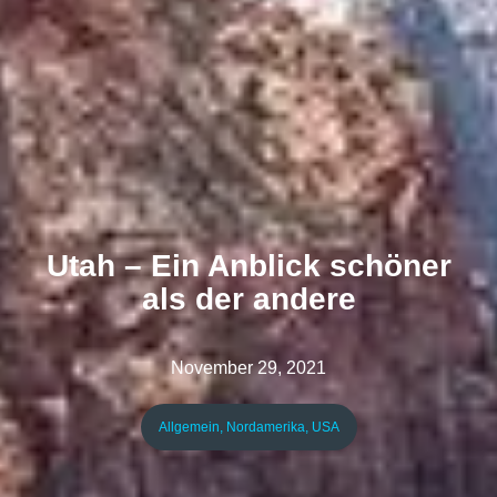
Utah – Ein Anblick schöner
als der andere
November 29, 2021
Allgemein
,
Nordamerika
,
USA