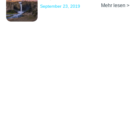
Mehr lesen >
September 23, 2019
Previous
1
2
3
…
8
Next
Erkunden
Kontakt
Social Media
Partner werden
info@backpackertrail.de
Routen des
PR &
Monats
Werbung
Blog