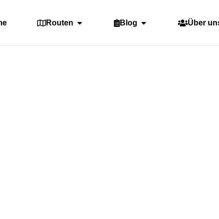
me
Routen
Blog
Über un