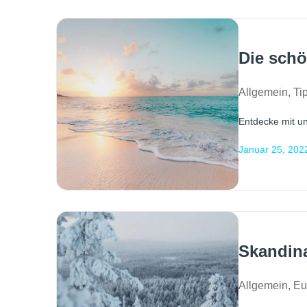
Die schö
Allgemein
,
Ti
Entdecke mit un
Januar 25, 202
Skandina
Allgemein
,
Eu