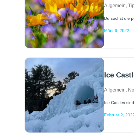
Allgemein
,
Ti
Du suchst die p
März 9, 2022
Ice Cast
Allgemein
,
No
Ice Castles sin
Februar 2, 202