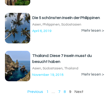
Die 5 schönsten Inseln der Philippinen
Asien
,
Philippinen
,
Südostasien
Mehr lesen >
April 6, 2019
Thailand: Diese 7 Inseln musst du
besucht haben
Asien
,
Südostasien
,
Thailand
Mehr lesen >
November 19, 2018
Previous
1
…
7
8
9
Next