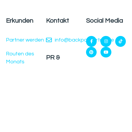
Erkunden
Kontakt
Social Media
Partner werden
info@backpackertrail.de
Routen des
PR &
Monats
Werbung
Gefördert
Blog
durch
kooperation@backpackertrail.d
Über uns