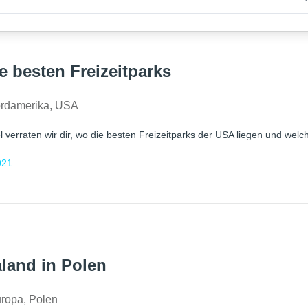
e besten Freizeitparks
rdamerika
,
USA
l verraten wir dir, wo die besten Freizeitparks der USA liegen und welch
021
land in Polen
uropa
,
Polen