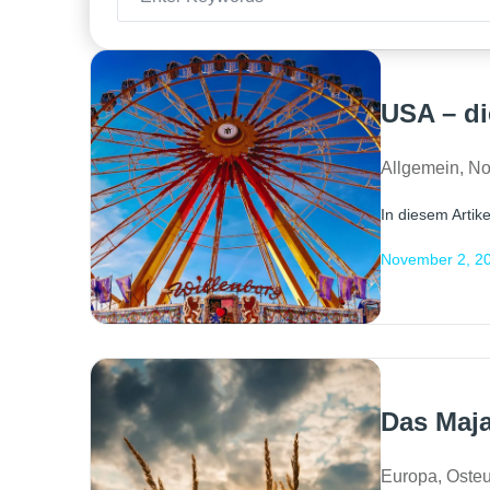
USA – di
Allgemein
,
No
In diesem Artike
November 2, 2
Das Maja
Europa
,
Oste