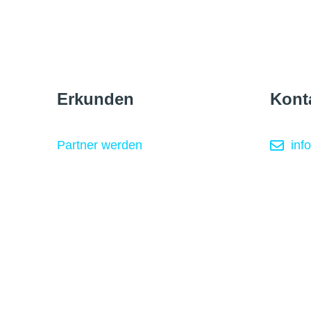
Erkunden
Kont
Partner werden
inf
Routen des Monats
PR &
Blog
koo
Über uns