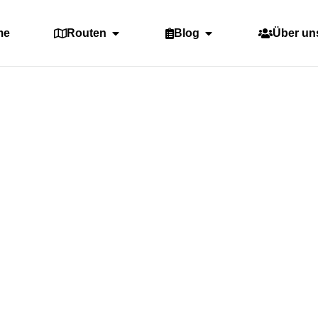
me
Routen
Blog
Über un