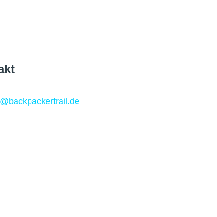
akt
o@backpackertrail.de
 Werbung
peration@backpackertrail.de