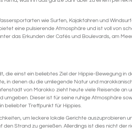
es Klima, was ihn das ganze Jahr über zu einem perfekt
 Wassersportarten wie Surfen, Kajakfahren und Windsur
bietet eine pulsierende Atmosphäre und ist voll von sc
arunter das Erkunden der Cafés und Boulevards, am Mee
dt, die einst ein beliebtes Ziel der Hippie-Bewegung in 
Orte, in denen du die umliegende Natur und marokkanisc
afenstadt von Marokko zieht heute viele Reisende an u
d umgeben. Dieser ist für seine ruhige Atmosphäre so
beliebter Treffpunkt für Hippies.
chkeiten, um leckere lokale Gerichte auszuprobieren u
den Strand zu genießen. Allerdings ist dies nicht der r