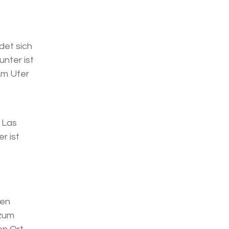
det sich
unter ist
 Am Ufer
 Las
r ist
den
 zum