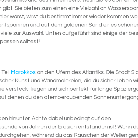
gibt. Sie bieten zum einen eine Vielzahl an Wasserspor
hier warst, wirst du bestimmt immer wieder kommen wol
 entspannen und auf dem goldenen Sand eines schöne
viele zur Auswahl. Unten aufgeführt sind einige der be
rpassen solltest!
 Teil
Marokkos
an den Ufern des Atlantiks. Die Stadt Sidi
scher Kunst und Wandmalereien, die du sicher lieben wir
die versteckt liegen und sich perfekt für lange Spazier
pen, auf denen du den atemberaubenden Sonnenuntergan
ppen hinunter. Achte dabei unbedingt auf den
ende von Jahren der Erosion entstanden ist! Wenn d
indurchgehen, während du das Rauschen der Wellen gen