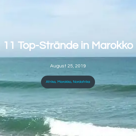
11 Top-Strände in Marokko
August 25, 2019
Afrika
,
Marokko
,
Nordafrika