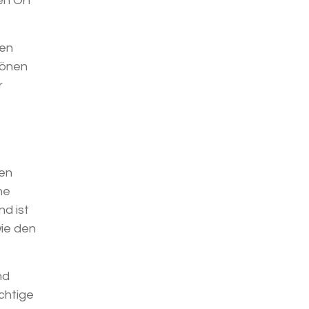
en Ort
fen
hönen
r
den
he
nd ist
wie den
nd
ichtige