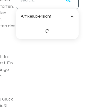
tarten,
len.
Artikelübersicht
n
sten des
 Ifni
st. Ein
gänge
g
u Glück
ießt.