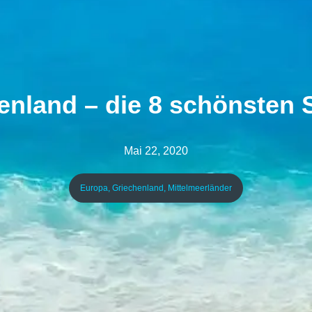
enland – die 8 schönsten 
Mai 22, 2020
Europa
,
Griechenland
,
Mittelmeerländer