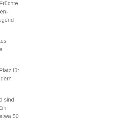
 Früchte
en-
Gegend
tes
ie
latz für
ndern
d sind
Ein
 etwa 50