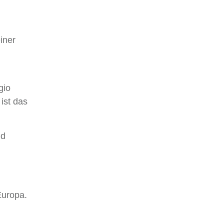
iner
gio
ist das
nd
Europa.