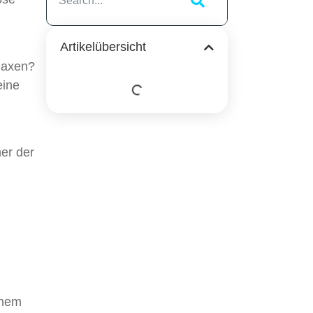
Artikelübersicht
elaxen?
eine
er der
inem