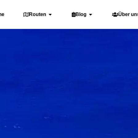
me
Routen
Blog
Über un