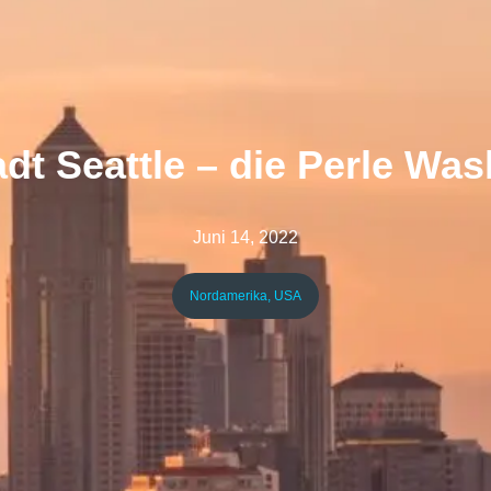
dt Seattle – die Perle Wa
Juni 14, 2022
Nordamerika
,
USA