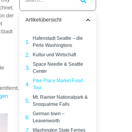
chnet.
on der
Artikelübersicht
t
 Stadt
Hafenstadt Seattle – die
Perle Washingtons
Kultur und Wirtschaft
Space Needle & Seattle
le
Center
Pike Place Market Food
ntfernt.
Tour
gen
Mt. Rainier Nationalpark &
Snoqualmie Falls
German town –
Leavenworth
Washington State Ferries