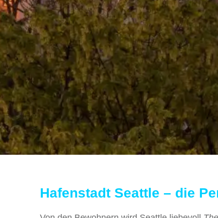
Hafenstadt Seattle – die P
Von den Bewohnern wird Seattle liebevoll
The