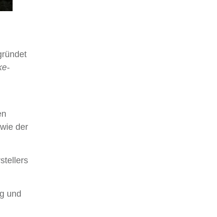
gründet
ke-
en
wie der
stellers
ng und