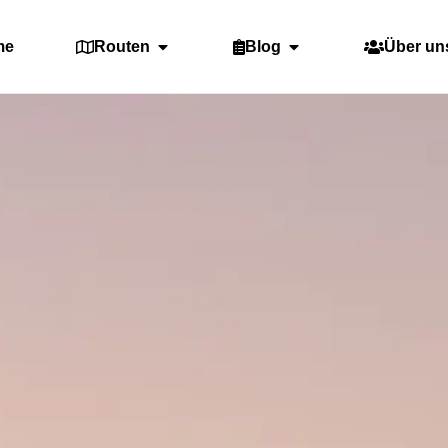
me
Routen
Blog
Über un