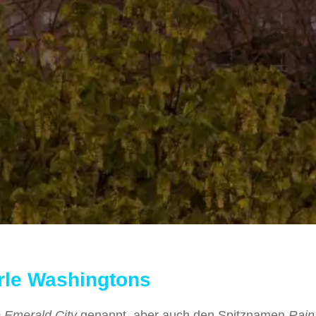
erle Washingtons
 Emerald City
genannt, aber auch den Spitznamen
Rain