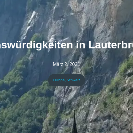
swürdigkeiten in Lauterb
März 2, 2021
Europa
,
Schweiz