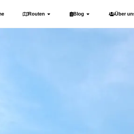
me
Routen
Blog
Über un