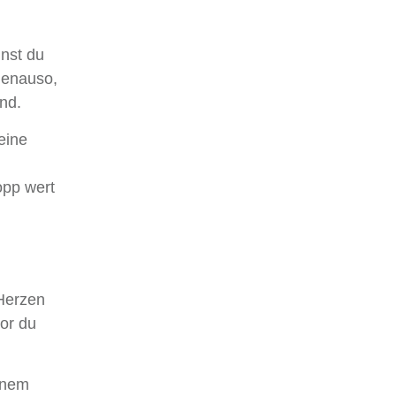
nnst du
genauso,
nd.
eine
opp wert
Herzen
vor du
.
inem