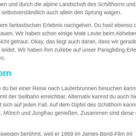
en und durch die alpine Landschaft des
Schilthorns
und
n selbstverständlich auch allein den Sprung wagen.
esem fantastischen Erlebnis nachgehen. Du hast ebenso 
auen. Wir haben schon einige Male Leute beim Abhebe
icht getraut. Okay, das liegt auch daran, dass wir gerad
leidet. Wir haben ihm zuliebe auf unser Paragliding-Erl
en.
orn
die du bei einer Reise nach Lauterbrunnen besuchen kann
mit der Seilbahn erreichbar. Alternativ kannst du auch hi
t sich auf jeden Fall. Auf dem Gipfel des
Schilthorn
kanns
r
,
Mönch
und
Jungfrau
genießen. Zusammen sind diese 
 deswegen berühmt, weil er 1969 im James-Bond-Film
Im