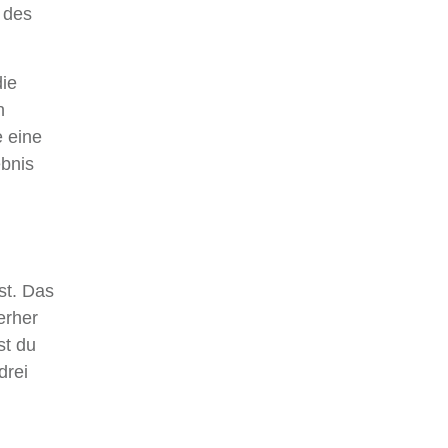
 des
die
n
e eine
ebnis
st. Das
erher
t du
drei