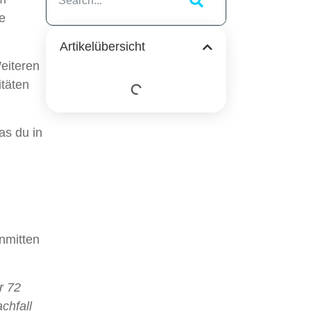
e
Artikelübersicht
eiteren
itäten
as du in
inmitten
r 72
chfall