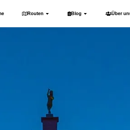
me
Routen
Blog
Über un