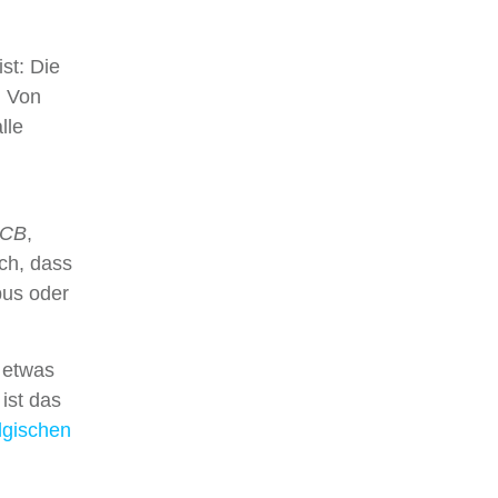
st: Die
. Von
lle
CB
,
ch, dass
bus oder
e etwas
ist das
lgischen