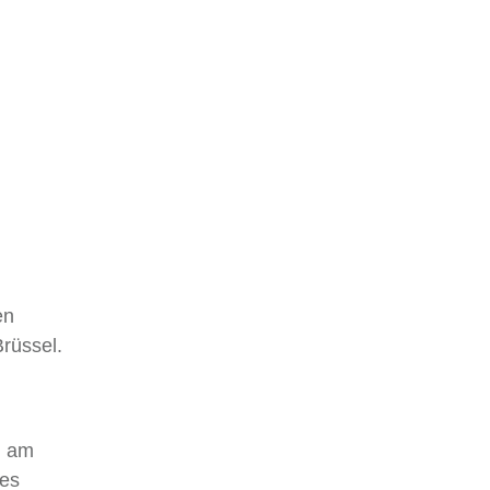
en
Brüssel.
h am
 es