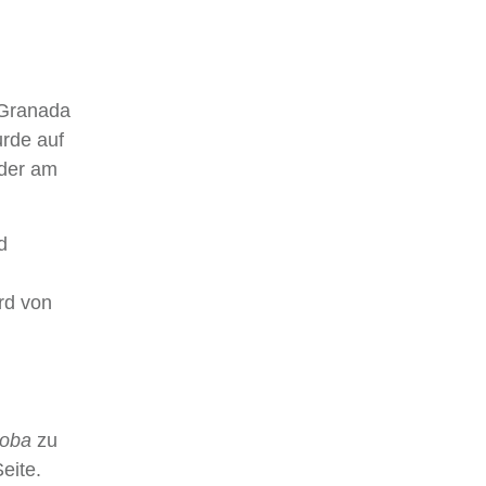
 Granada
rde auf
 der am
d
rd von
doba
zu
eite.