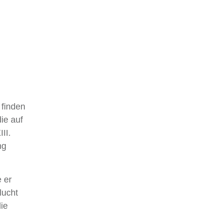
 finden
ie auf
II.
ng
 er
lucht
ie