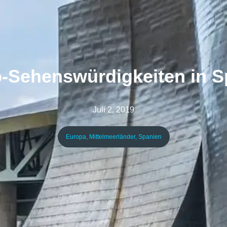
p-Sehenswürdigkeiten in S
Juli 2, 2019
Europa
,
Mittelmeerländer
,
Spanien