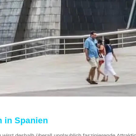
 in Spanien
 wirst deshalb überall unglaublich faszinierende Attrakt