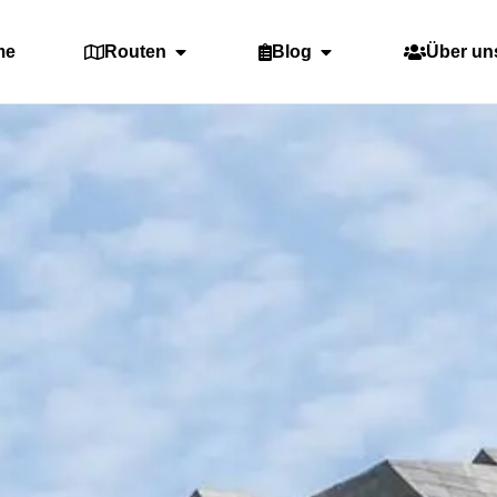
me
Routen
Blog
Über un