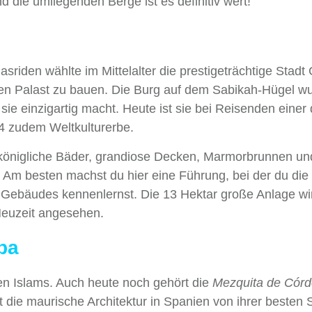
die umliegenden Berge ist es definitiv wert!
sriden wählte im Mittelalter die prestigeträchtige Stadt
en Palast zu bauen. Die Burg auf dem Sabikah-Hügel wu
e einzigartig macht. Heute ist sie bei Reisenden einer
84 zudem Weltkulturerbe.
 königliche Bäder, grandiose Decken, Marmorbrunnen un
Am besten machst du hier eine Führung, bei der du die
 Gebäudes kennenlernst. Die 13 Hektar große Anlage wi
Neuzeit angesehen.
ba
en Islams. Auch heute noch gehört die
Mezquita de Cór
die maurische Architektur in Spanien von ihrer besten S