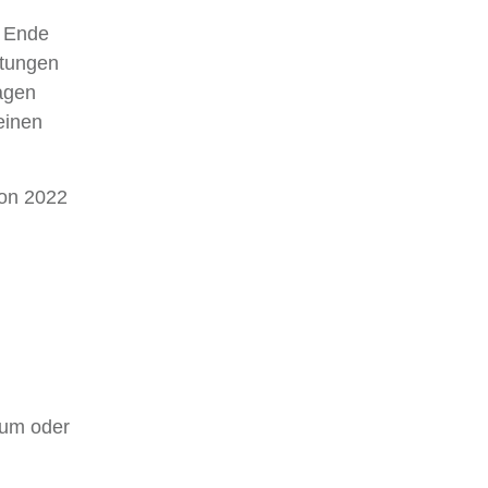
s Ende
ltungen
ragen
einen
son 2022
tum oder