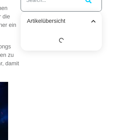
nen
r die
Artikelübersicht
her ein
Songs
nen zu
r, damit