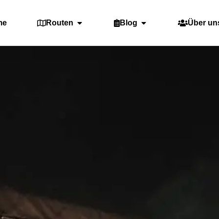
me
Routen
Blog
Über un