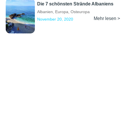
Die 7 schönsten Strände Albaniens
Albanien
,
Europa
,
Osteuropa
Mehr lesen >
November 20, 2020
Previous
1
2
Next
Erkunden
Kontakt
Social Media
Partner werden
info@backpackertrail.de
Routen des
PR &
Monats