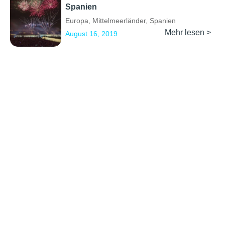
Spanien
Europa
,
Mittelmeerländer
,
Spanien
Mehr lesen >
August 16, 2019
Previous
1
…
4
5
6
7
Next
Erkunden
Kontakt
Social Media
Partner werden
info@backpackertrail.de
Routen des
PR &
Monats
Werbung