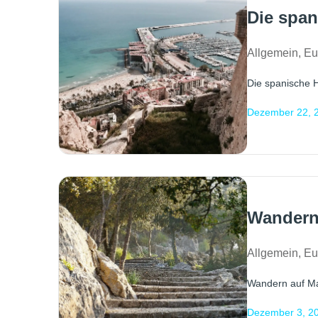
Die span
Allgemein
,
Eu
Die spanische Ha
Dezember 22, 
Wandern 
Allgemein
,
Eu
Wandern auf Mal
Dezember 3, 2