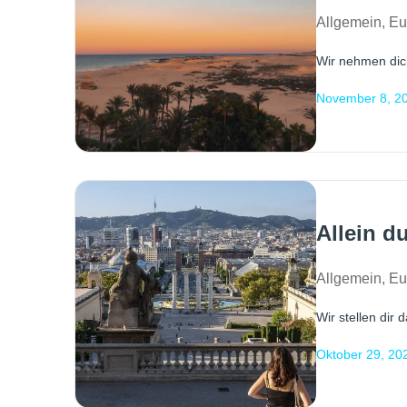
Allgemein
,
Eu
Wir nehmen dich
November 8, 2
Allein d
Allgemein
,
Eu
Wir stellen dir 
Oktober 29, 20