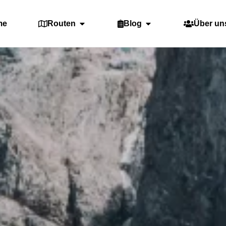
me
Routen
Blog
Über un