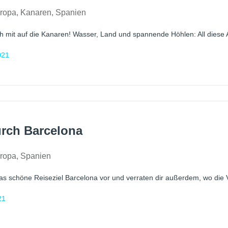
ropa
,
Kanaren
,
Spanien
 mit auf die Kanaren! Wasser, Land und spannende Höhlen: All diese A
021
urch Barcelona
ropa
,
Spanien
das schöne Reiseziel Barcelona vor und verraten dir außerdem, wo die Vo
21