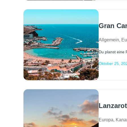
Gran Can
Allgemein
,
Eu
Du planst eine 
Oktober 25, 20
Lanzarot
Europa
,
Kana