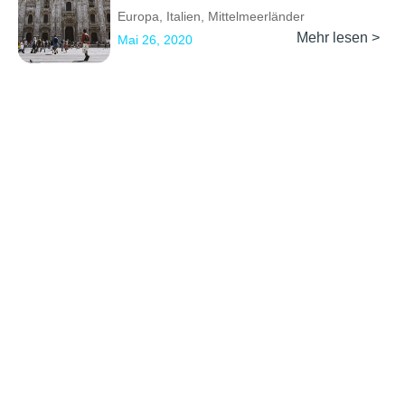
Europa
,
Italien
,
Mittelmeerländer
Mehr lesen >
Mai 26, 2020
Previous
1
…
4
5
6
7
Next
Erkunden
Kontakt
Social Media
Partner werden
info@backpackertrail.de
Routen des
PR &
Monats
Werbung
Blog