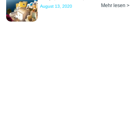
Mehr lesen >
August 13, 2020
Previous
1
2
3
Next
Erkunden
Kontakt
Social Media
Partner werden
info@backpackertrail.de
Routen des
PR &
Monats
Werbung
Blog