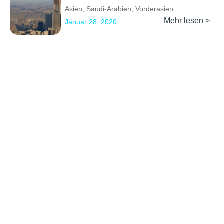
Asien
,
Saudi-Arabien
,
Vorderasien
Mehr lesen >
Januar 28, 2020
Previous
1
2
3
4
Next
Erkunden
Kontakt
Social Media
Partner werden
info@backpackertrail.de
Routen des
PR &
Monats
Werbung
Blog