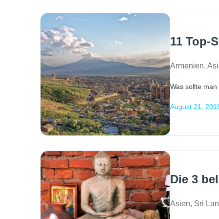
11 Top-S
Armenien
,
As
Was sollte man 
August 21, 201
Die 3 be
Asien
,
Sri La