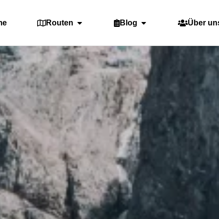
me
Routen
Blog
Über un