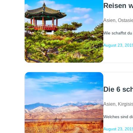
Reisen w
Asien
,
Ostasi
Wie schaffst du
August 23, 201
Die 6 sc
Asien
,
Kirgisi
Welches sind di
August 23, 201