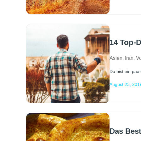
14 Top-D
Asien
,
Iran
,
Vo
Du bist ein paa
August 23, 201
Das Bes